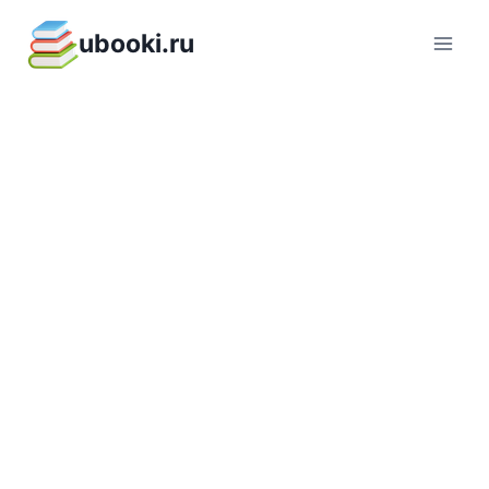
Перейти
ubooki.ru
к
содержимому