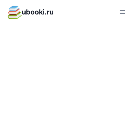
Перейти
ubooki.ru
к
содержимому