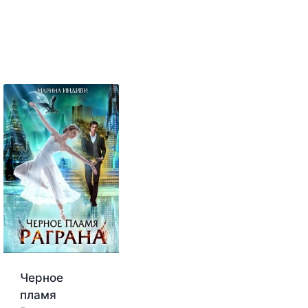
Черное
пламя