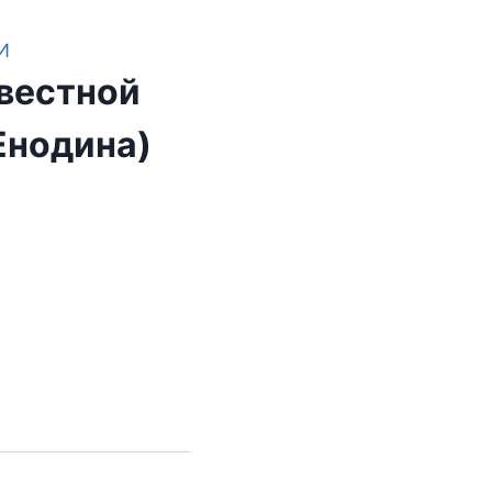
И
вестной
Енодина)