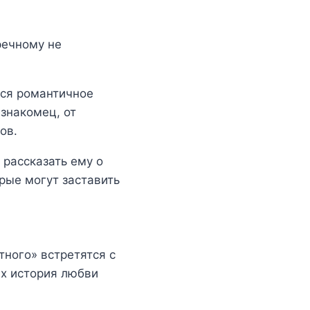
речному не
тся романтичное
знакомец, от
ов.
 рассказать ему о
рые могут заставить
тного» встретятся с
их история любви