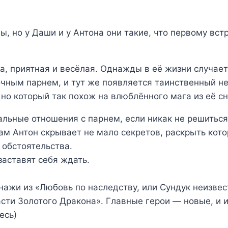
ы, но у Даши и у Антона они такие, что первому вст
а, приятная и весёлая. Однажды в её жизни случае
очным парнем, и тут же появляется таинственный не
 но который так похож на влюблённого мага из её сн
альные отношения с парнем, если никак не решиться
сам Антон скрывает не мало секретов, раскрыть кото
обстоятельства.
 заставят себя ждать.
онажи из «Любовь по наследству, или Сундук неизвес
сти Золотого Дракона». Главные герои — новые, и 
есь)