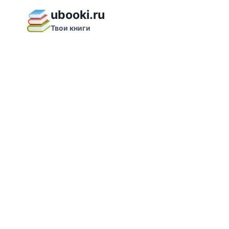
Перейти
ubooki.ru
к
Твои книги
содержимому