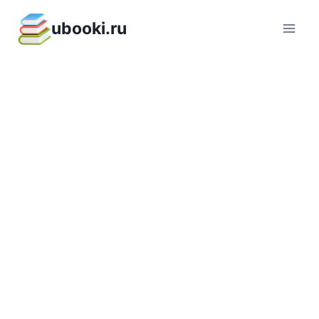
Перейти
ubooki.ru
к
содержимому