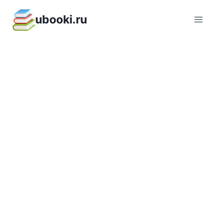
Перейти
ubooki.ru
к
содержимому