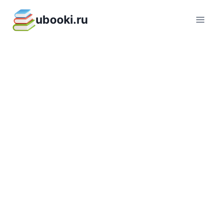
Перейти
ubooki.ru
к
содержимому