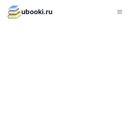
Перейти
ubooki.ru
к
содержимому