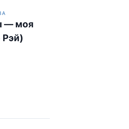
ЗА
ы — моя
 Рэй)