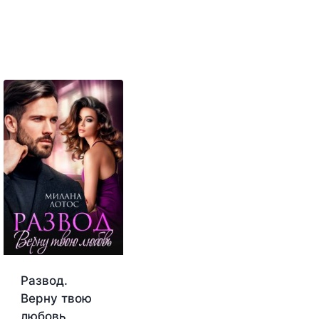
Развод.
Верну твою
любовь