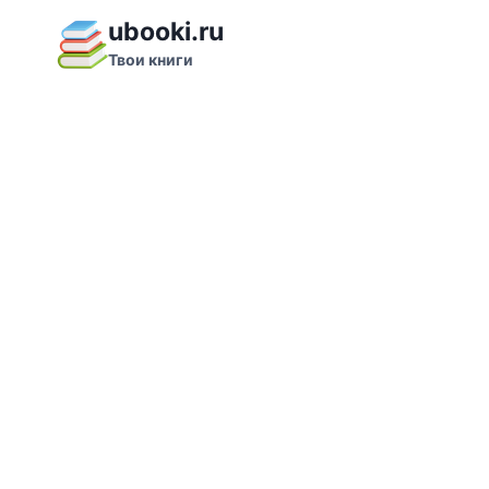
Перейти
ubooki.ru
к
Твои книги
содержимому