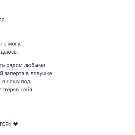
ло.
 не могу.
одаюсь.
ать рядом любыми
 Я заперта в ловушке
о я ношу под
потеряв себя
СЯ» ❤️