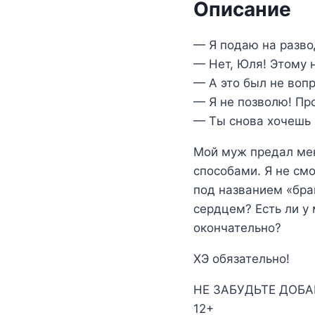
Описание
— Я подаю на разво
— Нет, Юля! Этому н
— А это был не вопр
— Я не позволю! Про
— Ты снова хочешь м
Мой муж предал ме
способами. Я не смо
под названием «брак
сердцем? Есть ли у 
окончательно?
ХЭ обязательно!
НЕ ЗАБУДЬТЕ ДОБА
12+