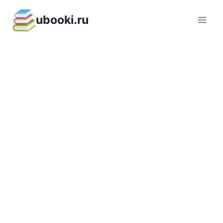
Перейти
ubooki.ru
к
содержимому