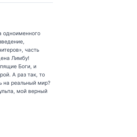
а одноименного
зведение,
читеров», часть
щена Лимбу!
Спящие Боги, и
ой. А раз так, то
ть на реальный мир?
ульпа, мой верный