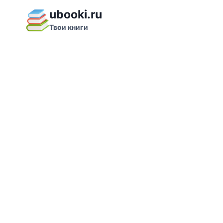
Перейти
ubooki.ru
к
Твои книги
содержимому