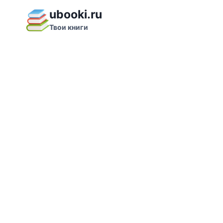
Перейти
ubooki.ru
к
Твои книги
содержимому