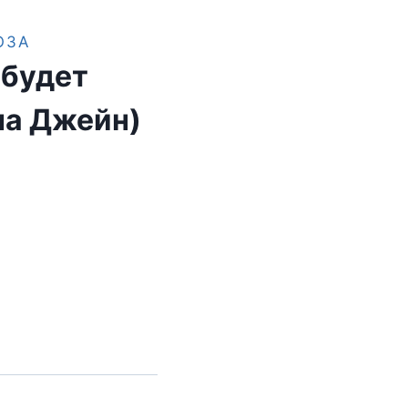
ОЗА
 будет
на Джейн)