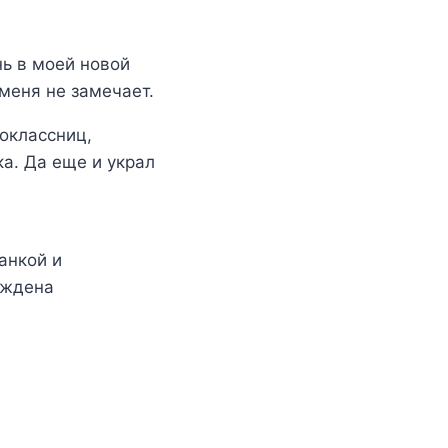
нь в моей новой
 меня не замечает.
ноклассниц,
ка. Да еще и украл
анкой и
уждена