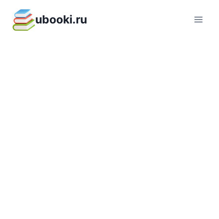
Перейти
ubooki.ru
к
содержимому