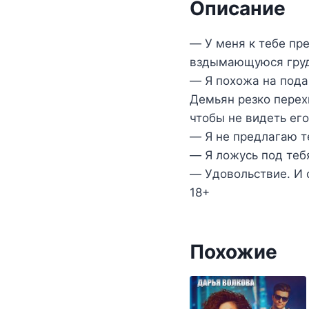
Описание
― У меня к тебе пр
вздымающуюся груд
― Я похожа на пода
Демьян резко перехв
чтобы не видеть его
― Я не предлагаю т
― Я ложусь под теб
― Удовольствие. И 
18+
Похожие