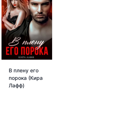
В плену его
порока (Кира
Лафф)