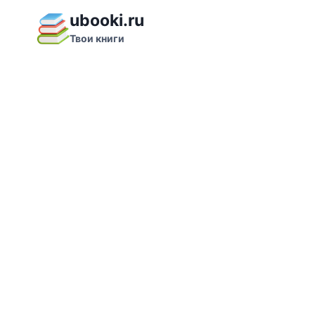
Перейти
ubooki.ru
к
Твои книги
содержимому