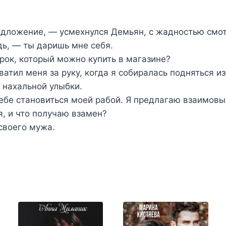
едложение, ― усмехнулся Демьян, с жадностью смо
ь, ― ты даришь мне себя.
рок, который можно купить в магазине?
атил меня за руку, когда я собиралась подняться из
 нахальной улыбки.
ебе становиться моей рабой. Я предлагаю взаимовы
я, и что получаю взамен?
своего мужа.