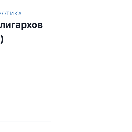
РОТИКА
олигархов
)