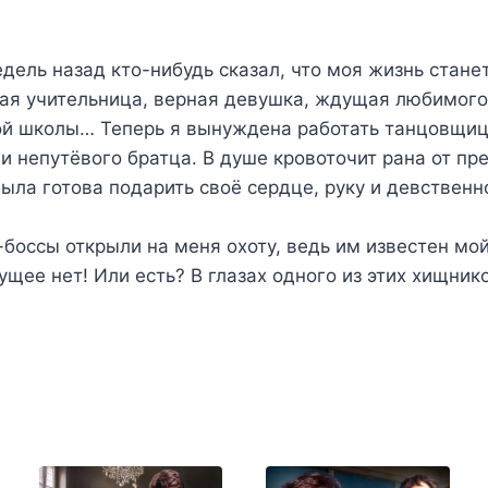
дель назад кто-нибудь сказал, что моя жизнь станет
ая учительница, верная девушка, ждущая любимого
й школы… Теперь я вынуждена работать танцовщице
и непутёвого братца. В душе кровоточит рана от пре
была готова подарить своё сердце, руку и девственн
боссы открыли на меня охоту, ведь им известен мой
щее нет! Или есть? В глазах одного из этих хищник