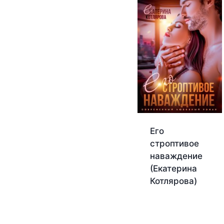
Его
строптивое
наваждение
(Екатерина
Котлярова)