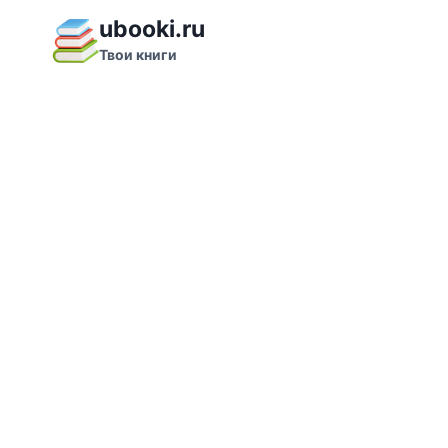
Перейти
ubooki.ru
к
Твои книги
содержимому