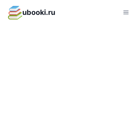
Перейти
ubooki.ru
к
содержимому