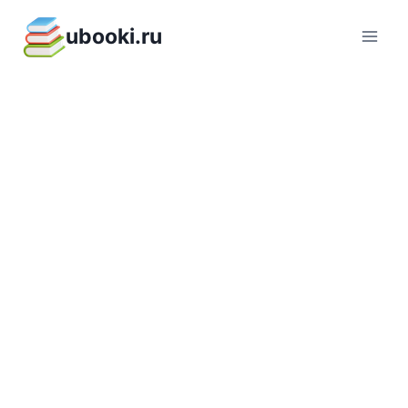
Перейти
ubooki.ru
к
содержимому