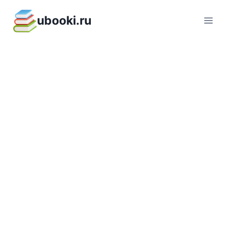
Перейти
ubooki.ru
к
содержимому