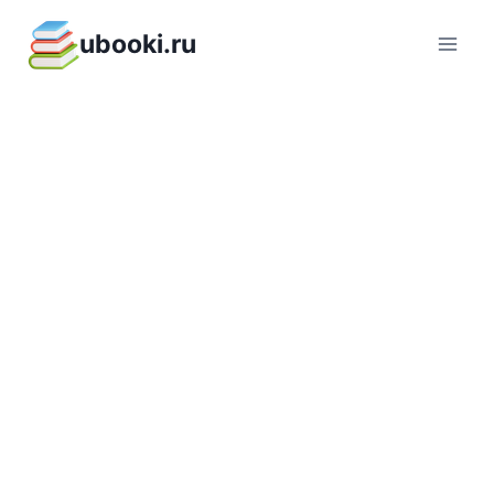
Перейти
ubooki.ru
к
содержимому