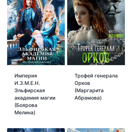
Империя
Трофей генерала
И.З.М.Е.Н.
Орков
Эльфирская
(Маргарита
академия магии
Абрамова)
(Боярова
Мелина)