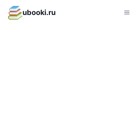
Перейти
ubooki.ru
к
содержимому