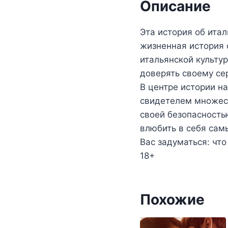
Описание
Эта история об ита
жизненная история 
итальянской культу
доверять своему сер
В центре истории н
свидетелем множест
своей безопасность
влюбить в себя сам
Вас задуматься: чт
18+
Похожие