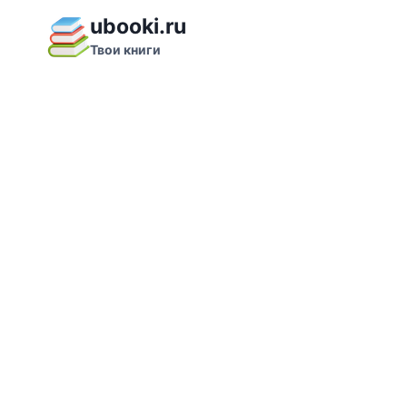
Перейти
ubooki.ru
к
Твои книги
содержимому