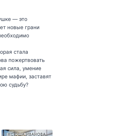
ушке — это
оет новые грани
 необходимо
торая стала
ова пожертвовать
ая сила, умение
ре мафии, заставят
вою судьбу?