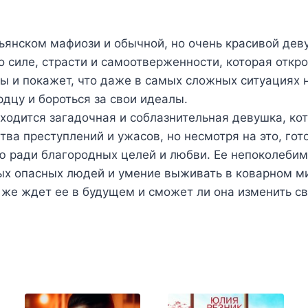
льянском мафиози и обычной, но очень красивой дев
о силе, страсти и самоотверженности, которая откр
ры и покажет, что даже в самых сложных ситуациях
дцу и бороться за свои идеалы.
аходится загадочная и соблазнительная девушка, ко
ва преступлений и ужасов, но несмотря на это, гот
ю ради благородных целей и любви. Ее непоколебим
ых опасных людей и умение выживать в коварном ми
о же ждет ее в будущем и сможет ли она изменить с