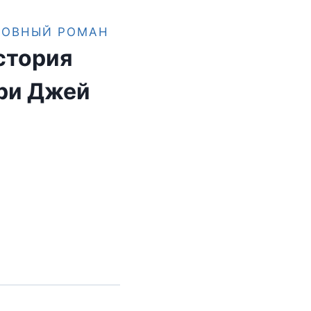
БОВНЫЙ РОМАН
стория
ри Джей