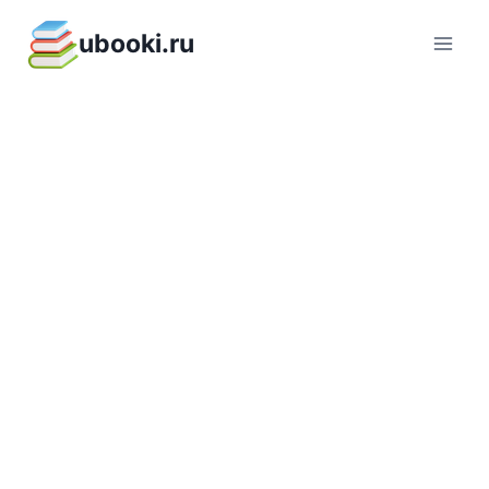
Перейти
ubooki.ru
к
содержимому