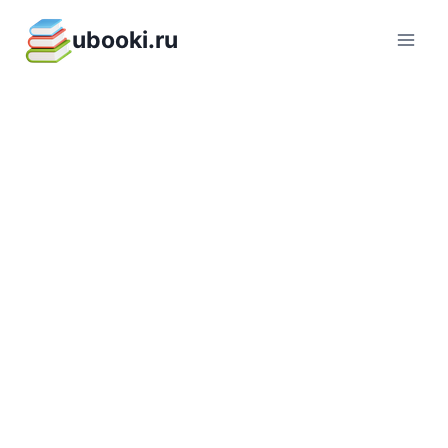
Перейти
ubooki.ru
к
содержимому