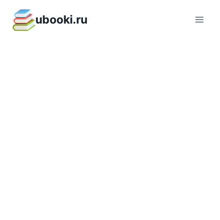
Перейти
ubooki.ru
к
содержимому