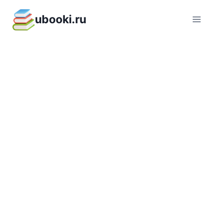
Перейти
ubooki.ru
к
содержимому