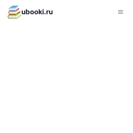
Перейти
ubooki.ru
к
содержимому