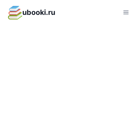
Перейти
ubooki.ru
к
содержимому