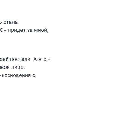
ю стала
Он придет за мной,
ей постели. А это –
ивое лицо.
икосновения с