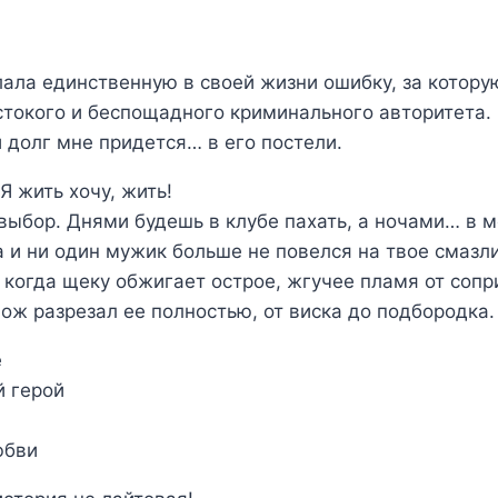
ала единственную в своей жизни ошибку, за котору
токого и беспощадного криминального авторитета. 
 долг мне придется… в его постели.
Я жить хочу, жить!
ыбор. Днями будешь в клубе пахать, а ночами… в мо
а и ни один мужик больше не повелся на твое смазл
 когда щеку обжигает острое, жгучее пламя от сопр
ож разрезал ее полностью, от виска до подбородка.
е
й герой
юбви