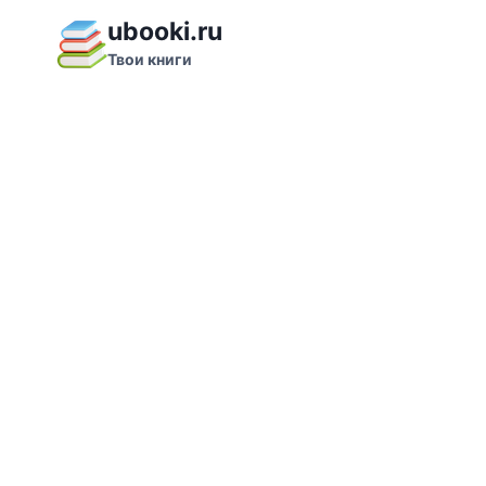
Перейти
ubooki.ru
к
Твои книги
содержимому