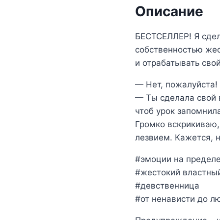
Описание
БЕСТСЕЛЛЕР! Я сдел
собственностью жес
и отрабатывать свой
— Нет, пожалуйста! 
— Ты сделала свой в
чтоб урок запомнил
Громко вскрикиваю,
лезвием. Кажется, н
#эмоции на предел
#жестокий властны
#девственница
#от ненависти до л