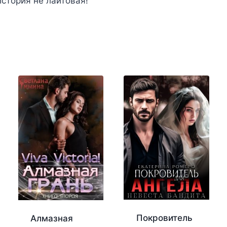
стория не лайтовая!
Покровитель
Алмазная