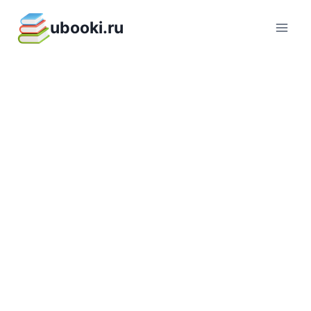
Перейти
ubooki.ru
к
содержимому