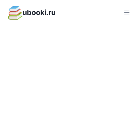
Перейти
ubooki.ru
к
содержимому