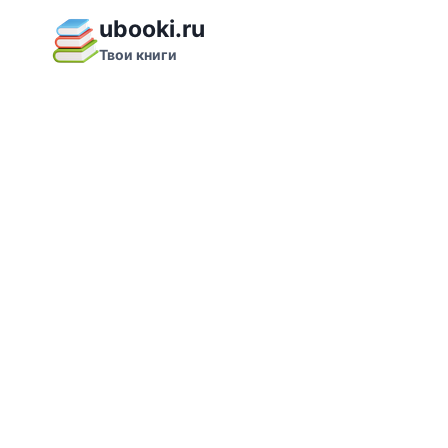
Перейти
ubooki.ru
к
Твои книги
содержимому