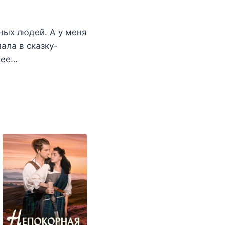
ьных людей. А у меня
ала в сказку-
нее…