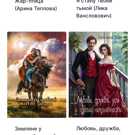
Я стану твоей
Жар-птица
тьмой (Лика
(Арина Теплова)
Вансловович)
Любовь, дружба,
Земляне у