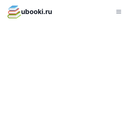
Перейти
ubooki.ru
к
содержимому