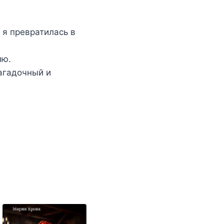
 я превратилась в
лю.
агадочный и