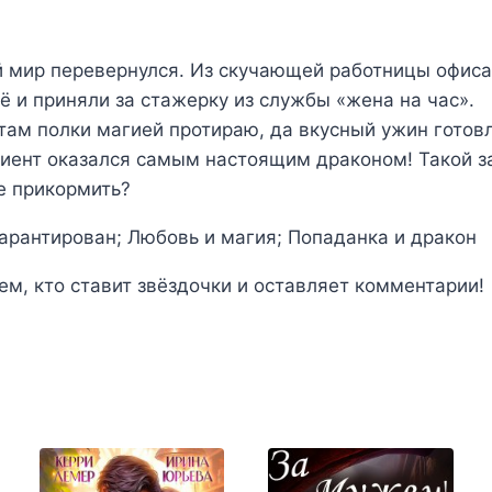
 мир перевернулся. Из скучающей работницы офиса
ё и приняли за стажерку из службы «жена на час».
 там полки магией протираю, да вкусный ужин готов
лиент оказался самым настоящим драконом! Такой з
е прикормить?
рантирован; Любовь и магия; Попаданка и дракон
ем, кто ставит звёздочки и оставляет комментарии!