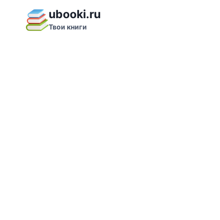
Перейти
ubooki.ru
к
Твои книги
содержимому