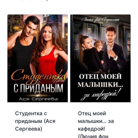
Студентка с
Отец моей
приданым (Ася
малышки… за
Сергеева)
кафедрой!
(Лючия фон