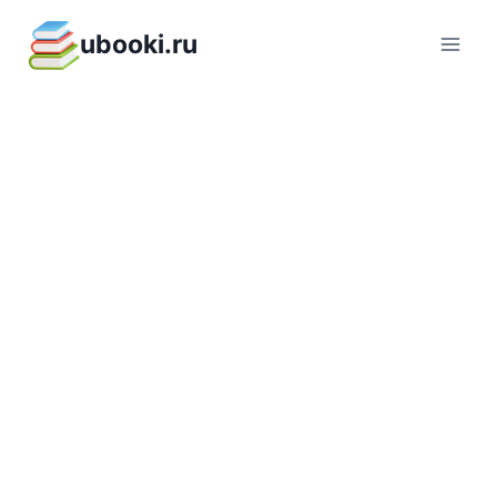
Перейти
ubooki.ru
к
содержимому