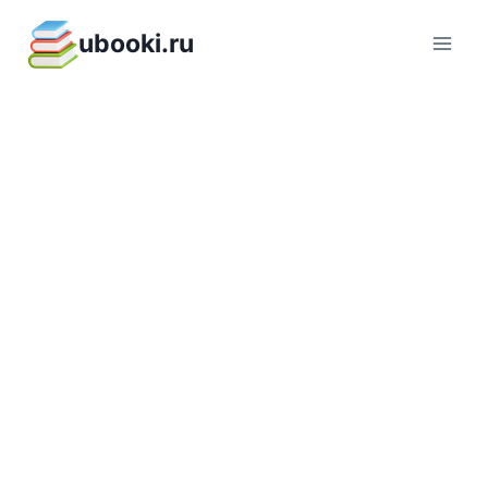
Перейти
ubooki.ru
к
содержимому