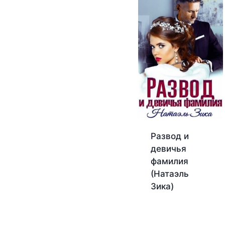
Развод и
девичья
фамилия
(Натаэль
Зика)