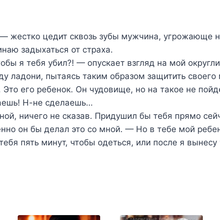
— жестко цедит сквозь зубы мужчина, угрожающе н
инаю задыхаться от страха.
обы я тебя убил?! — опускает взгляд на мой округл
аду ладони, пытаясь таким образом защитить своего
. Это его ребенок. Он чудовище, но на такое не пойд
аешь! Н-не сделаешь…
ой, ничего не сказав. Придушил бы тебя прямо сей
нно он бы делал это со мной. — Но в тебе мой ребен
 тебя пять минут, чтобы одеться, или после я вынесу