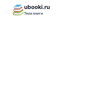
Перейти
ubooki.ru
к
Твои книги
содержимому