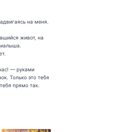
адвигаясь на меня.
ившийся живот, на
 малыша.
ет.
час! — руками
ок. Только это тебя
 тебя прямо так.