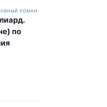
БОВНЫЙ РОМАН
лиард.
не) по
лия