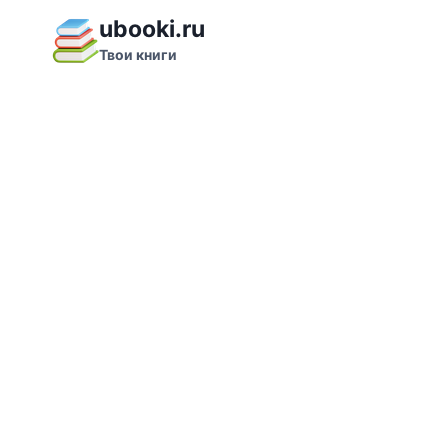
Перейти
ubooki.ru
к
Твои книги
содержимому