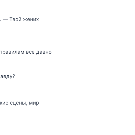
. — Твой жених
правилам все давно
равду?
кие сцены, мир