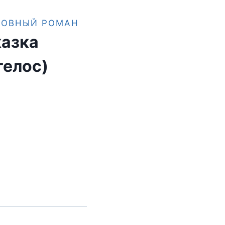
БОВНЫЙ РОМАН
казка
гелос)