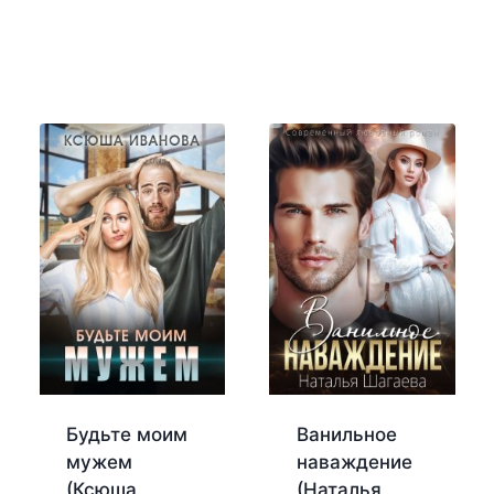
Будьте моим
Ванильное
мужем
наваждение
(Ксюша
(Наталья