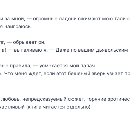
чи за мной, — огромные ладони сжимают мою талию
 я наиграюсь.
лг, — обрывает он.
га! — выпаливаю я. — Даже по вашим дьявольским 
ые правила, — усмехается мой палач.
. Что меня ждет, если этот бешеный зверь узнает п
любовь, непредсказуемый сюжет, горячие эротичес
частливый (книга читается отдельно)