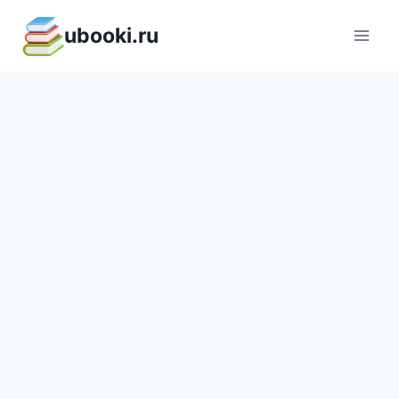
Перейти
ubooki.ru
к
содержимому