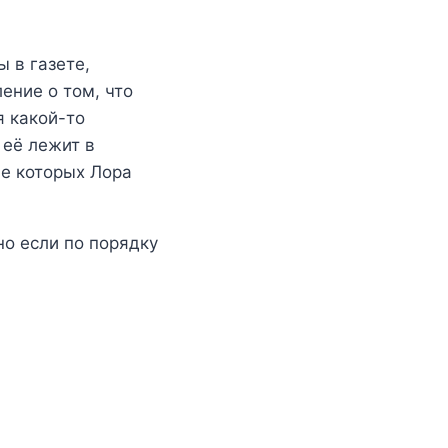
 в газете,
ение о том, что
я какой-то
 её лежит в
ие которых Лора
о если по порядку