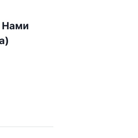
 Нами
а)