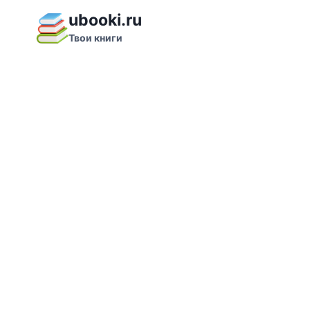
Перейти
ubooki.ru
к
Твои книги
содержимому