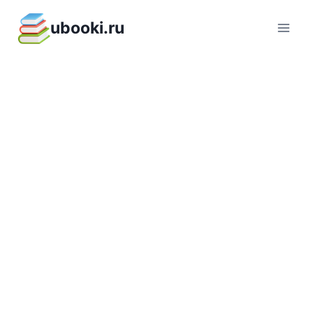
Перейти
ubooki.ru
к
содержимому