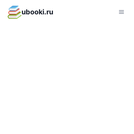
Перейти
ubooki.ru
к
содержимому