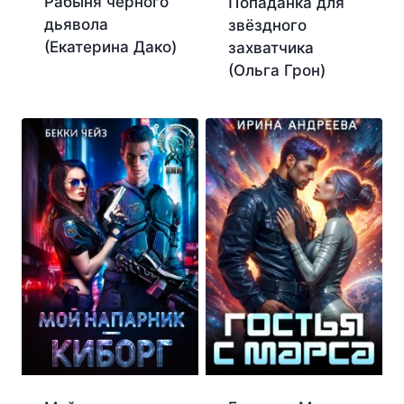
Рабыня чёрного
Попаданка для
дьявола
звёздного
(Екатерина Дако)
захватчика
(Ольга Грон)