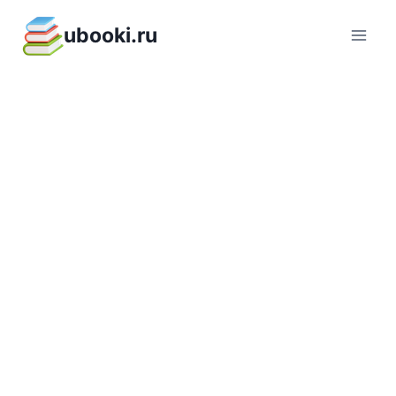
Перейти
ubooki.ru
к
содержимому