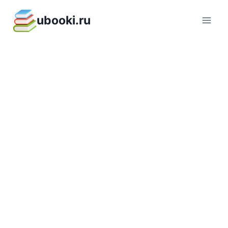
Перейти
ubooki.ru
к
содержимому