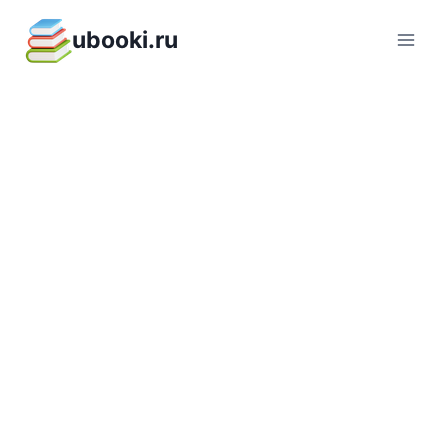
Перейти
ubooki.ru
к
содержимому